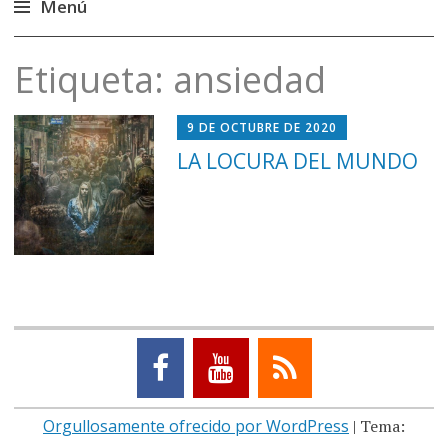
Menú
Saltar
Etiqueta:
ansiedad
al
contenido
9 DE OCTUBRE DE 2020
LA LOCURA DEL MUNDO
Orgullosamente ofrecido por WordPress
|
Tema: