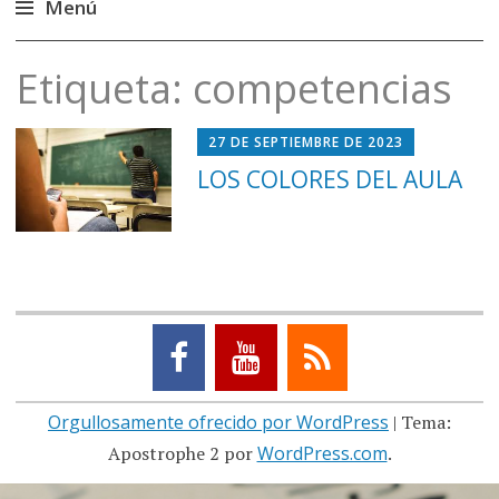
Menú
Saltar
Etiqueta:
competencias
al
contenido
27 DE SEPTIEMBRE DE 2023
LOS COLORES DEL AULA
Orgullosamente ofrecido por WordPress
|
Tema:
Apostrophe 2 por
WordPress.com
.