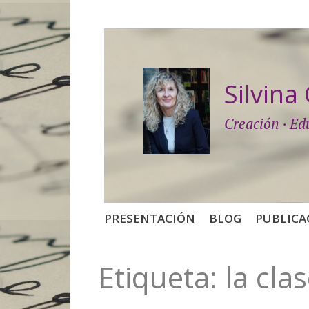
Silvin
Creación · Ed
Saltar
PRESENTACIÓN
BLOG
PUBLICA
al
contenido
Etiqueta:
la cla