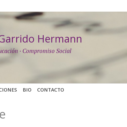
a Garrido Hermann
ucación · Compromiso Social
CIONES
BIO
CONTACTO
se