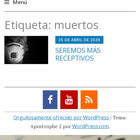
Menú
Saltar
Etiqueta:
muertos
al
contenido
25 DE ABRIL DE 2020
SEREMOS MÁS
RECEPTIVOS
Orgullosamente ofrecido por WordPress
|
Tema:
Apostrophe 2 por
WordPress.com
.