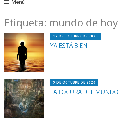
Menú
Saltar
Etiqueta:
mundo de hoy
al
contenido
17 DE OCTUBRE DE 2020
YA ESTÁ BIEN
9 DE OCTUBRE DE 2020
LA LOCURA DEL MUNDO