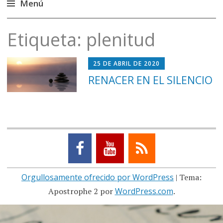
Menú
Saltar
Etiqueta:
plenitud
al
contenido
25 DE ABRIL DE 2020
RENACER EN EL SILENCIO
Orgullosamente ofrecido por WordPress
|
Tema:
Apostrophe 2 por
WordPress.com
.