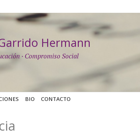
a Garrido Hermann
ucación · Compromiso Social
CIONES
BIO
CONTACTO
cia