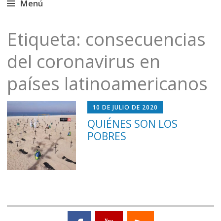
Menú
Saltar
Etiqueta:
consecuencias
al
contenido
del coronavirus en
países latinoamericanos
10 DE JULIO DE 2020
QUIÉNES SON LOS
POBRES