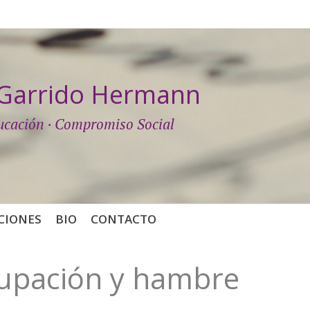
a Garrido Hermann
ucación · Compromiso Social
CIONES
BIO
CONTACTO
upación y hambre