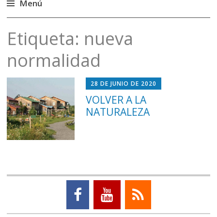
Menú
Saltar
Etiqueta:
nueva
al
contenido
normalidad
28 DE JUNIO DE 2020
VOLVER A LA
NATURALEZA