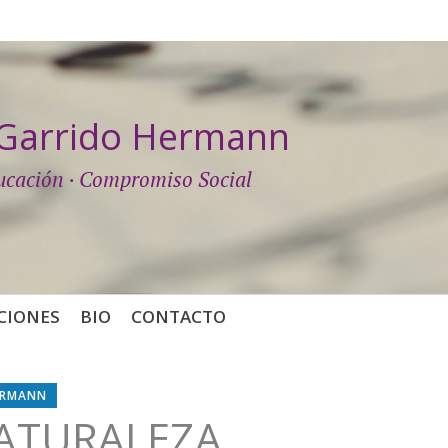
a Garrido Hermann
ucación · Compromiso Social
CIONES
BIO
CONTACTO
ERMANN
NATURALEZA