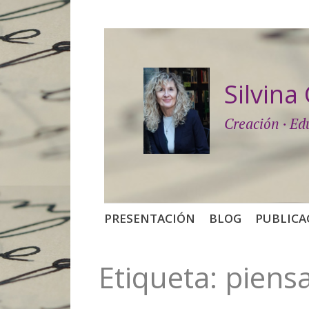
Silvin
Creación · Ed
Saltar
PRESENTACIÓN
BLOG
PUBLICA
al
contenido
Etiqueta:
piensa