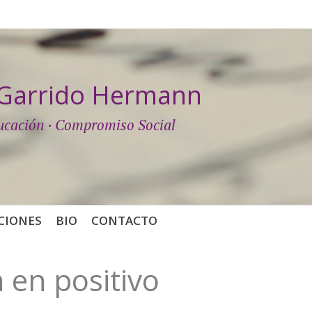
a Garrido Hermann
ucación · Compromiso Social
CIONES
BIO
CONTACTO
 en positivo