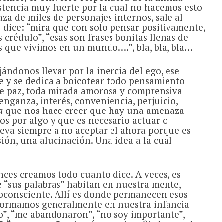
stencia muy fuerte por la cual no hacemos esto
aza de miles de personajes internos, sale al
 dice: “mira que con solo pensar positivamente,
s crédulo”, “esas son frases bonitas llenas de
s que vivimos en un mundo….”, bla, bla, bla…
ándonos llevar por la inercia del ego, ese
 y se dedica a boicotear todo pensamiento
de paz, toda mirada amorosa y comprensiva
venganza, interés, conveniencia, perjuicio,
a
que nos hace creer que hay una amenaza
os por algo y que es necesario actuar o
leva siempre a no aceptar el ahora porque es
ión, una alucinación. Una idea a la cual
onces creamos todo cuanto dice. A veces, es
 “sus palabras” habitan en nuestra mente,
ubconsciente. Allí es donde permanecen esos
formamos generalmente en nuestra infancia
”, “me abandonaron”, “no soy importante”,