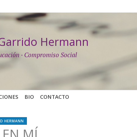
a Garrido Hermann
ucación · Compromiso Social
CIONES
BIO
CONTACTO
DO HERMANN
 EN MÍ