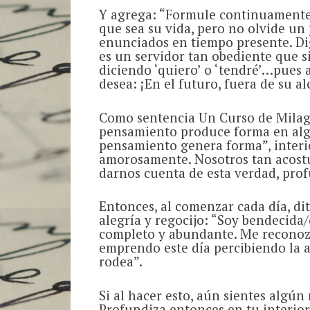
Y agrega: “Formule continuamente
que sea su vida, pero no olvide u
enunciados en tiempo presente. Dig
es un servidor tan obediente que s
diciendo ‘quiero’ o ‘tendré’…pues 
desea: ¡En el futuro, fuera de su al
Como sentencia Un Curso de Milagr
pensamiento produce forma en algún
pensamiento genera forma”, interi
amorosamente. Nosotros tan acost
darnos cuenta de esta verdad, prof
Entonces, al comenzar cada día, dit
alegría y regocijo: “Soy bendecida/
completo y abundante. Me reconozc
emprendo este día percibiendo la 
rodea”.
Si al hacer esto, aún sientes algún
Profundiza entonces en tu interior