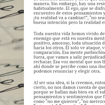
manera. Sin embargo, hay una resi
habitualmente. El ego, que se disfr
encuentro de estos pensamientos y
¡tu realidad va a cambiar!”, “no sea
buena intención pero la realidad e
Toda nuestra vida hemos vivido dej
enemigo que está en nuestra mente
positivo, amoroso, toda situación 
hacia los otros. Él solo ve ataque, 
comparación. Esa mente
parlanchin
fuera, que vamos a salir perjudicad
rechazar. Esa voz mental que nos l
ahí donde se percibe como una ilus
podemos renunciar y elegir otra.
Al ser una idea, si la creemos, ent
cierto, no nos damos cuenta de que
porque se hallan más bien en el s
pensamientos y sentimientos que 
como “no me quieren”, “no merezco