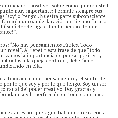
 enunciados positivos sobre cómo quiere usted
n punto muy importante: Formule siempre sus
a ‘soy’ o ‘tengo’. Nuestra parte subconsciente
i formula uno su declaración en tiempo futuro,
ahí será donde siga estando siempre lo que
cance!”.
os: “No hay pensamientos fútiles. Todo
 nivel”. Al repetir esta frase de que “todo
orizamos la importancia de pensar positiva y
umbrados a la queja continua, deberíamos
undizando en ella.
e a ti mismo con el pensamiento y el sentir de
o por lo que soy y por lo que tengo. Soy un ser
o canal del poder creativo. Doy gracias y
abundancia y la perfección en todo cuanto me
 malestar es porque sigue habiendo resistencia.
, para saber cuál es el pensamiento-creencia