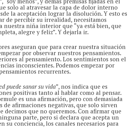
”, “soy menos”, y demás premisas fijadas en el
e solo al atravesar la capa de dolor interno
de la aceptación lograr la disolución. Y esto es
r de percibir su irrealidad, necesitamos
e a nuestra niña interior que “ya está bien, que
eta, alegre y feliz”. Y dejarla ir.
ores aseguran que para crear nuestra situación
 empezar por observar nuestros pensamientos.
riores al pensamiento. Los sentimientos son el
eencias inconscientes. Podemos empezar por
 pensamientos recurrentes.
ed puede sanar su vida
”, nos indica que es
ones positivas tanto al hablar como al pensar.
rmule es una afirmación, pero con demasiada
 de afirmaciones negativas, que solo sirven
ue decimos que no queremos. Con afirmar que
 ninguna parte, pero si declara que acepta un
en su conciencia, los canales necesarios para