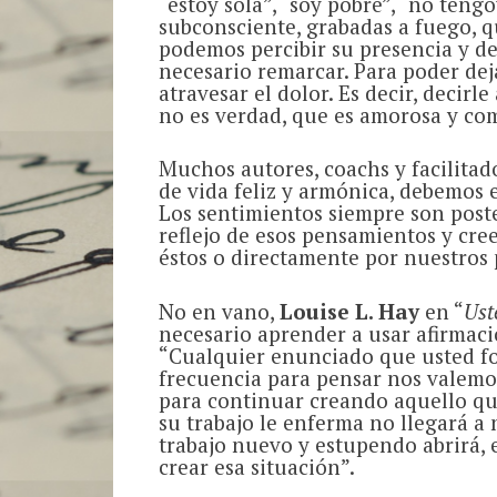
“estoy sola”, “soy pobre”, “no tengo
subconsciente, grabadas a fuego, qu
podemos percibir su presencia y des
necesario remarcar. Para poder deja
atravesar el dolor. Es decir, decirl
no es verdad, que es amorosa y compl
Muchos autores, coachs y facilitad
de vida feliz y armónica, debemos
Los sentimientos siempre son poste
reflejo de esos pensamientos y cr
éstos o directamente por nuestros
No en vano,
Louise L. Hay
en “
Ust
necesario aprender a usar afirmaci
“Cualquier enunciado que usted fo
frecuencia para pensar nos valemos
para continuar creando aquello q
su trabajo le enferma no llegará a
trabajo nuevo y estupendo abrirá, 
crear esa situación”.