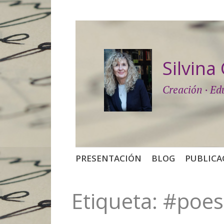
Silvin
Creación · Ed
Saltar
PRESENTACIÓN
BLOG
PUBLICA
al
contenido
Etiqueta:
#poes