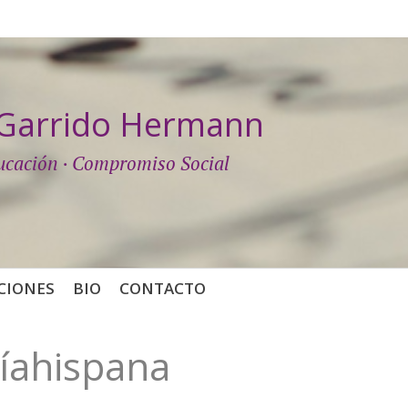
a Garrido Hermann
ucación · Compromiso Social
CIONES
BIO
CONTACTO
íahispana