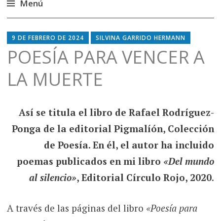
Menú
Saltar
al
9 DE FEBRERO DE 2024
SILVINA GARRIDO HERMANN
contenido
POESÍA PARA VENCER A
LA MUERTE
Así se titula el libro de Rafael Rodríguez-
Ponga de la editorial Pigmalíón, Colección
de Poesía. En él, el autor ha incluido
poemas publicados en mi libro
«Del mundo
al silencio»
, Editorial Círculo Rojo, 2020
.
A través de las páginas del libro
«Poesía para