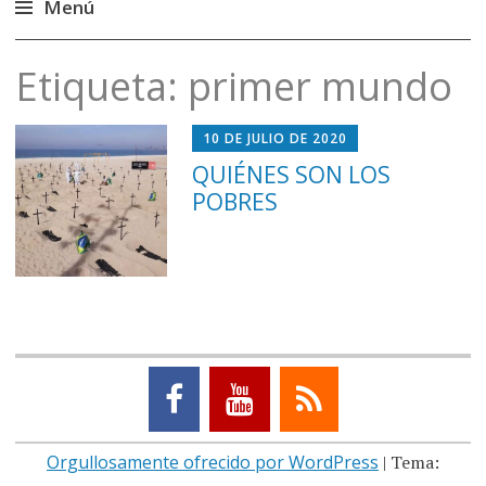
Menú
Saltar
Etiqueta:
primer mundo
al
contenido
10 DE JULIO DE 2020
QUIÉNES SON LOS
POBRES
Orgullosamente ofrecido por WordPress
|
Tema: