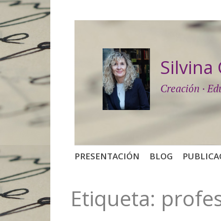
Silvin
Creación · Ed
Saltar
PRESENTACIÓN
BLOG
PUBLICA
al
contenido
Etiqueta:
profe