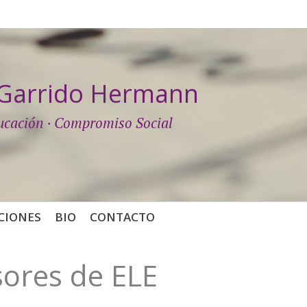
a Garrido Hermann
ucación · Compromiso Social
CIONES
BIO
CONTACTO
sores de ELE